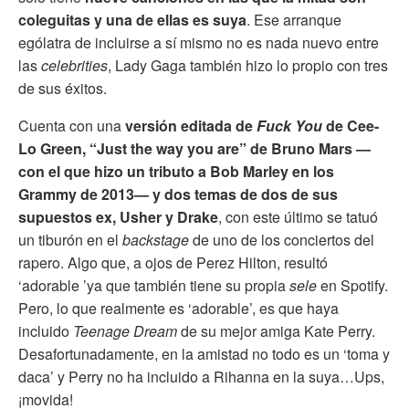
coleguitas y una de ellas es suya
. Ese arranque
ególatra de incluirse a sí mismo no es nada nuevo entre
las
celebrities
, Lady Gaga también hizo lo propio con tres
de sus éxitos.
Cuenta con una
versión editada de
Fuck You
de Cee-
Lo Green, “Just the way you are” de Bruno Mars —
con el que hizo un tributo a Bob Marley en los
Grammy de 2013— y dos temas de dos de sus
supuestos ex, Usher y Drake
, con este último se tatuó
un tiburón en el
backstage
de uno de los conciertos del
rapero. Algo que, a ojos de Perez Hilton, resultó
‘adorable ’ya que también tiene su propia
sele
en Spotify.
Pero, lo que realmente es ‘adorable’, es que haya
incluido
Teenage Dream
de su mejor amiga Kate Perry.
Desafortunadamente, en la amistad no todo es un ‘toma y
daca’ y Perry no ha incluido a Rihanna en la suya…Ups,
¡movida!