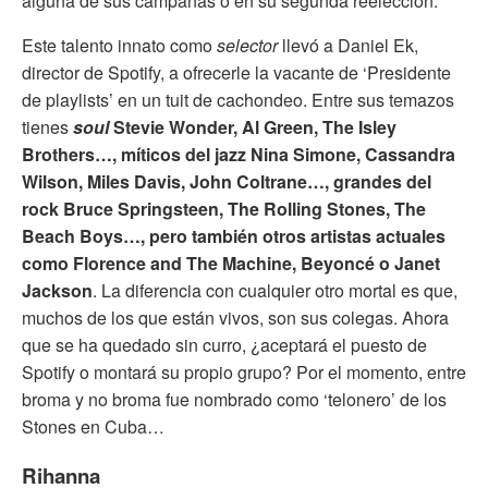
alguna de sus campañas o en su segunda reelección.
Este talento innato como
selector
llevó a Daniel Ek,
director de Spotify, a ofrecerle la vacante de ‘Presidente
de playlists’ en un tuit de cachondeo. Entre sus temazos
tienes
soul
Stevie Wonder, Al Green, The Isley
Brothers…, míticos del jazz Nina Simone, Cassandra
Wilson, Miles Davis, John Coltrane…, grandes del
rock Bruce Springsteen, The Rolling Stones, The
Beach Boys…, pero también otros artistas actuales
como Florence and The Machine, Beyoncé o Janet
Jackson
. La diferencia con cualquier otro mortal es que,
muchos de los que están vivos, son sus colegas. Ahora
que se ha quedado sin curro, ¿aceptará el puesto de
Spotify o montará su propio grupo? Por el momento, entre
broma y no broma fue nombrado como ‘telonero’ de los
Stones en Cuba…
Rihanna