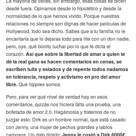
La mayoría de veces, sin embargo, esas cosas se dicen
desde fuera. Opinamos desde lo hipotético y desde la
normalidad de lo que hemos vivido. Porque nuestras
relaciones no siempre son dignas de hacer películas de
Hollywood, todo sea dicho. Sabes que a tu familia no le
encantaría que lo dejaras todo para irte con un don nadie,
pero, oye, qué bonito luchar por lo que te dicta el
corazón.
Así que sobre la libertad de amar a quien te
dé la real gana se hacen comentarios en cenas, se
escriben tuits y estados y de repente todos nadamos
en tolerancia, respeto y activismo en pro del amor
libre.
Qué
hippies
somos.
Pero, para ver qué nivel de verdad hay en esos
comentarios, quizás nos hiciera falta una prueba, una
bofetada de amor 2.0. Hagámosla y tratemos de no
juzgar esto: Dirk es un hombre normal, que está casado
con Jenny, una mujer de pechos grandes y labios
carnosos. Un dato tímido:
Jenny le costó a Dirk 6000€,