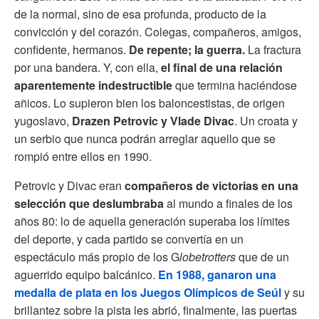
de la normal, sino de esa profunda, producto de la
convicción y del corazón. Colegas, compañeros, amigos,
confidente, hermanos.
De repente; la guerra.
La fractura
por una bandera. Y, con ella,
el final de una relación
aparentemente indestructible
que termina haciéndose
añicos. Lo supieron bien los baloncestistas, de origen
yugoslavo,
Drazen Petrovic y Vlade Divac
. Un croata y
un serbio que nunca podrán arreglar aquello que se
rompió entre ellos en 1990.
Petrovic y Divac eran
compañeros de victorias en una
selección que deslumbraba
al mundo a finales de los
años 80: lo de aquella generación superaba los límites
del deporte, y cada partido se convertía en un
espectáculo más propio de los G
lobetrotters
que de un
aguerrido equipo balcánico.
En 1988, ganaron una
medalla de plata en los Juegos Olímpicos de Seúl
y su
brillantez sobre la pista les abrió, finalmente, las puertas