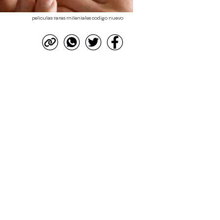
peliculas raras mileniales codigo nuevo