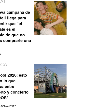
IAL
eva campaña de
ell llega para
ntir que “el
te es el
ble de que no
s comprarte una
A
ICA
ool 2026: esto
o lo que
os entre
rto y concierto
QOS*
A BENAVENTE