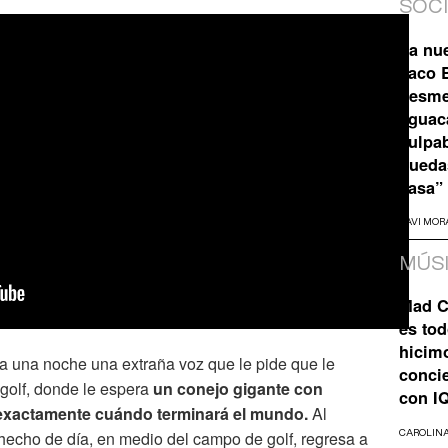
SOC
La nu
Taco B
desme
aguaca
culpa
pueda
casa”
JAVI MOR
MÚS
Mad C
es tod
hicim
a una noche una extraña voz que le pide que le
concie
olf, donde le espera
un conejo gigante con
con I
 exactamente cuándo terminará el mundo.
Al
hecho de día, en medio del campo de golf, regresa a
CAROLIN