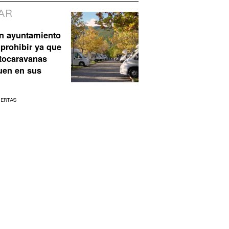
AR
n ayuntamiento
prohibir ya que
utocaravanas
uen en sus
UERTAS