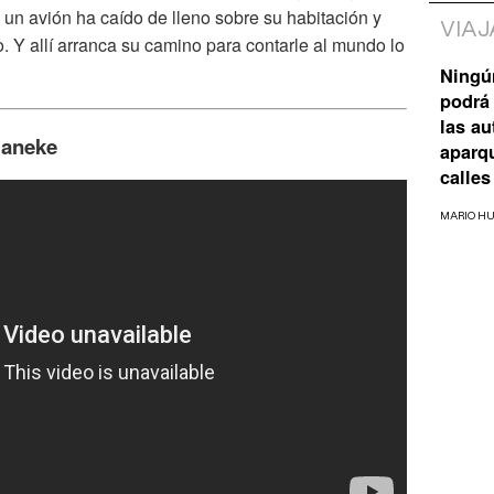
 un avión ha caído de lleno sobre su habitación y
VIAJ
. Y allí arranca su camino para contarle al mundo lo
Ningú
podrá 
las a
Haneke
aparq
calles
MARIO H