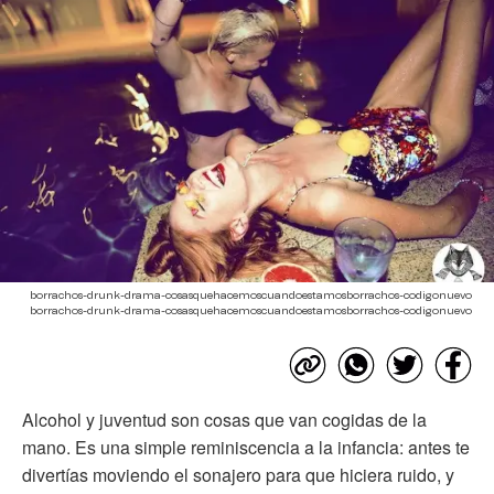
borrachos-drunk-drama-cosasquehacemoscuandoestamosborrachos-codigonuevo
borrachos-drunk-drama-cosasquehacemoscuandoestamosborrachos-codigonuevo
Alcohol y juventud son cosas que van cogidas de la
mano. Es una simple reminiscencia a la infancia: antes te
divertías moviendo el sonajero para que hiciera ruido, y