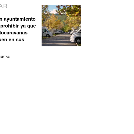
AR
n ayuntamiento
prohibir ya que
utocaravanas
uen en sus
UERTAS