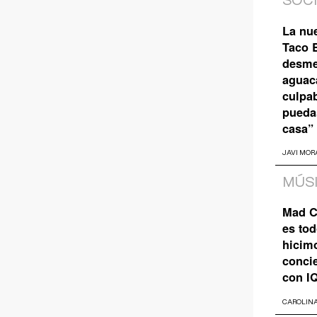
SOC
La nu
Taco B
desme
aguaca
culpa
pueda
casa”
JAVI MOR
MÚS
Mad C
es tod
hicim
concie
con I
CAROLIN