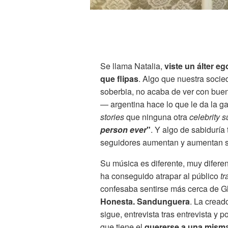
Se llama Natalia,
viste un álter e
que flipas
. Algo que nuestra socie
soberbia, no acaba de ver con bueno
— argentina hace lo que le da la gan
stories
que ninguna otra
celebrity s
person ever
"
. Y algo de sabiduría
seguidores aumentan y aumentan si
Su música es diferente, muy difer
ha conseguido atrapar al público
tr
confesaba sentirse más cerca de Gl
Honesta. Sandunguera
. La cread
sigue, entrevista tras entrevista y 
que tiene el
quererse a una misma