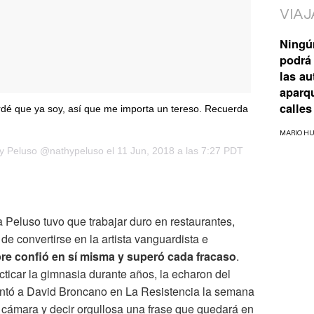
VIAJ
Ningú
podrá 
las a
aparq
calles
ordé que ya soy, así que me importa un tereso. Recuerda
MARIO H
y Peluso
@nathypeluso el
11 Jun, 2018 a las 7:27 PDT
a Peluso tuvo que trabajar duro en restaurantes,
de convertirse en la artista vanguardista e
re confió en sí misma y superó cada fracaso
.
icar la gimnasia durante años, la echaron del
contó a David Broncano en La Resistencia la semana
 cámara y decir orgullosa una frase que quedará en