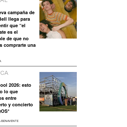
IAL
eva campaña de
ell llega para
ntir que “el
te es el
ble de que no
s comprarte una
A
ICA
ool 2026: esto
o lo que
os entre
rto y concierto
QOS*
A BENAVENTE