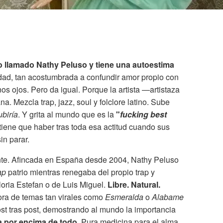
go llamado Nathy Peluso y tiene una autoestima
dad, tan acostumbrada a confundir amor propio con
s ojos. Pero da igual. Porque la artista —artistaza
a. Mezcla trap, jazz, soul y folclore latino. Sube
ubiría
. Y grita al mundo que es la
"
fucking best
 tiene que haber tras toda esa actitud cuando sus
n parar.
ente. Afincada en España desde 2004, Nathy Peluso
ap
patrio mientras renegaba del propio trap y
oria Estefan o de Luis Miguel.
Libre. Natural.
ora de temas tan virales como
Esmeralda
o
Alabame
post tras post, demostrando al mundo la importancia
 por encima de todo
. Pura medicina para el alma