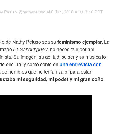
hy Peluso
@nathypeluso el
6 Jun, 2018 a las 3:46 PDT
able de Nathy Peluso sea su
feminismo ejemplar
. La
lamado
La Sandunguera
no necesita ir por ahí
ista. Su imagen, su actitud, su ser y su música lo
 de ello. Tal y como contó en
una entrevista con
a de hombres que no tenían valor para estar
sustaba mi seguridad, mi poder y mi gran coño