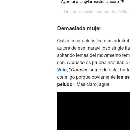
Ayer fui a la @laresistenciacero 🌴
Una publicación compartida de
Nat
Demasiada mujer
Quizá la característica más admir
autora de ese maravilloso single l
soltando lemas del movimiento femin
son.
Corashe
es prueba irrefutable
Vein
, "
Corashe
surge de estar hart
conmigo porque obviamente
les a
peludo
". Más claro, agua.