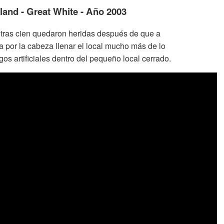
and - Great White - Año 2003
otras cien quedaron heridas después de que a
a por la cabeza llenar el local mucho más de lo
gos artificiales dentro del pequeño local cerrado.