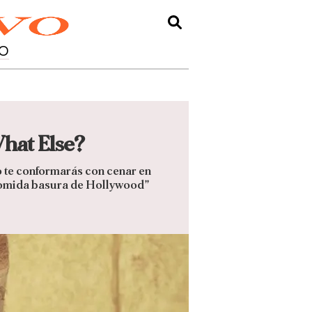
O
What Else?
no te conformarás con cenar en
a comida basura de Hollywood”