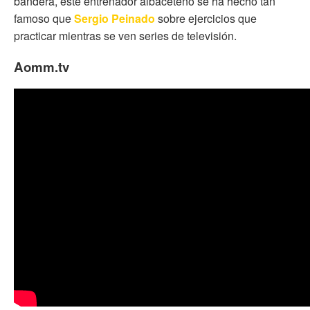
bandera, este entrenador albaceteño se ha hecho tan
famoso que
Sergio Peinado
sobre ejercicios que
practicar mientras se ven series de televisión.
Aomm.tv