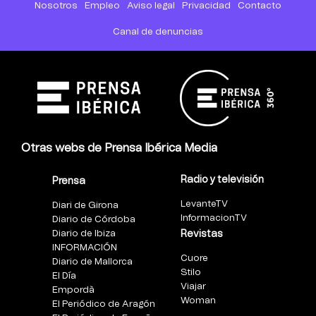
Nosotros
Empleo
Aviso legal
Privacidad
Contacto
Canal de denuncias
Otras webs de Prensa Ibérica Media
Radio y televisión
Prensa
LevanteTV
Diari de Girona
InformacionTV
Diario de Córdoba
Diario de Ibiza
Revistas
INFORMACIÓN
Cuore
Diario de Mallorca
Stilo
El Día
Viajar
Empordà
Woman
El Periódico de Aragón