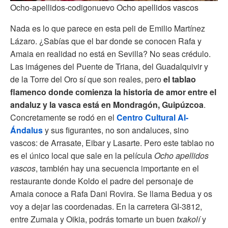
Ocho-apellidos-codigonuevo Ocho apellidos vascos
Nada es lo que parece en esta peli de Emilio Martínez
Lázaro. ¿Sabías que el bar donde se conocen Rafa y
Amaia en realidad no está en Sevilla? No seas crédulo.
Las imágenes del Puente de Triana, del Guadalquivir y
de la Torre del Oro sí que son reales, pero
el tablao
flamenco donde comienza la historia de amor entre el
andaluz y la vasca está en Mondragón, Guipúzcoa
.
Concretamente se rodó en el
Centro Cultural Al-
Ándalus
y sus figurantes, no son andaluces, sino
vascos: de Arrasate, Eibar y Lasarte. Pero este tablao no
es el único local que sale en la película
Ocho apellidos
vascos
, también hay una secuencia importante en el
restaurante donde Koldo el padre del personaje de
Amaia conoce a Rafa Dani Rovira. Se llama Bedua y os
voy a dejar las coordenadas. En la carretera GI-3812,
entre Zumaia y Oikia, podrás tomarte un buen
txakolí
y