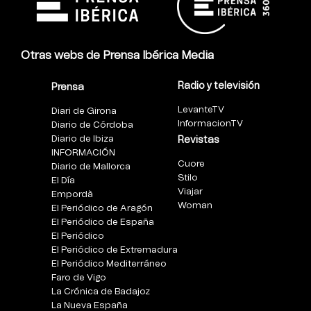
Otras webs de Prensa Ibérica Media
Radio y televisión
Prensa
LevanteTV
Diari de Girona
InformacionTV
Diario de Córdoba
Diario de Ibiza
Revistas
INFORMACIÓN
Cuore
Diario de Mallorca
Stilo
El Día
Viajar
Empordà
Woman
El Periódico de Aragón
El Periódico de España
El Periódico
El Periódico de Extremadura
El Periódico Mediterráneo
Faro de Vigo
La Crónica de Badajoz
La Nueva España