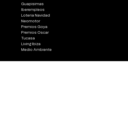
Guapisimas
Iberempleos
Loteria Navidad
Neomotor
Premios Goya
Premios Oscar
Tucasa
Living Ibiza
Medio Ambiente