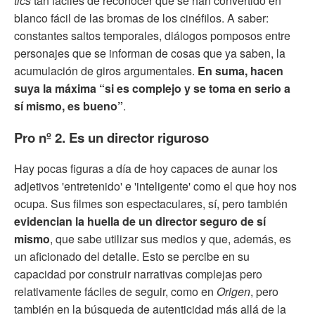
tics
tan fáciles de reconocer que se han convertido en
blanco fácil de las bromas de los cinéfilos. A saber:
constantes saltos temporales, diálogos pomposos entre
personajes que se informan de cosas que ya saben, la
acumulación de giros argumentales.
En suma, hacen
suya la máxima “si es complejo y se toma en serio a
sí mismo, es bueno”
.
Pro nº 2. Es un director riguroso
Hay pocas figuras a día de hoy capaces de aunar los
adjetivos 'entretenido' e 'inteligente' como el que hoy nos
ocupa. Sus filmes son espectaculares, sí, pero también
evidencian la huella de un director seguro de sí
mismo
, que sabe utilizar sus medios y que, además, es
un aficionado del detalle. Esto se percibe en su
capacidad por construir narrativas complejas pero
relativamente fáciles de seguir, como en
Origen
, pero
también en la búsqueda de autenticidad más allá de la