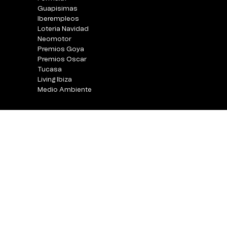
Guapisimas
Iberempleos
Loteria Navidad
Neomotor
Premios Goya
Premios Oscar
Tucasa
Living Ibiza
Medio Ambiente