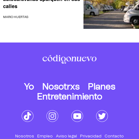
calles
MARIO HUERTAS
Yo
Nosotrxs
Planes
Entretenimiento
Nosotros
Empleo
Aviso legal
Privacidad
Contacto