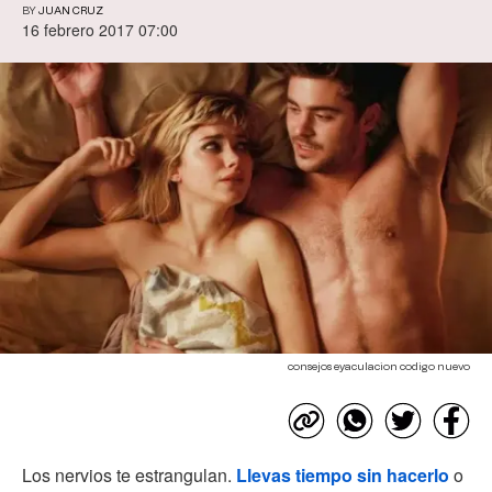
BY
JUAN CRUZ
16 febrero 2017 07:00
consejos eyaculacion codigo nuevo
Los nervios te estrangulan.
Llevas tiempo sin hacerlo
o