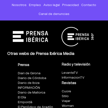
Nosotros
Empleo
Aviso legal
Privacidad
Contacto
Canal de denuncias
Otras webs de Prensa Ibérica Media
Radio y televisión
Prensa
LevanteTV
Diari de Girona
InformacionTV
Diario de Córdoba
Diario de Ibiza
Revistas
INFORMACIÓN
Cuore
Diario de Mallorca
Stilo
El Día
Viajar
Empordà
Woman
El Periódico de Aragón