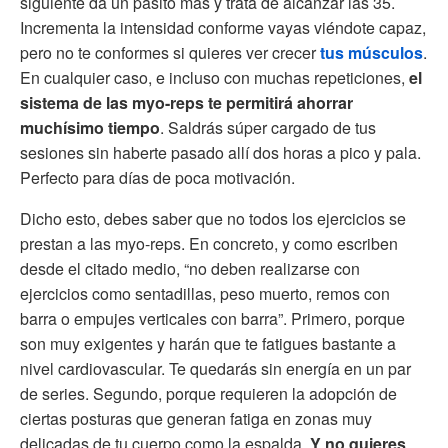
siguiente da un pasito más y trata de alcanzar las 35.
Incrementa la intensidad conforme vayas viéndote capaz,
pero no te conformes si quieres ver crecer
tus músculos
.
En cualquier caso, e incluso con muchas repeticiones,
el
sistema de las myo-reps te permitirá ahorrar
muchísimo tiempo
. Saldrás súper cargado de tus
sesiones sin haberte pasado allí dos horas a pico y pala.
Perfecto para días de poca motivación.
Dicho esto, debes saber que no todos los ejercicios se
prestan a las myo-reps. En concreto, y como escriben
desde el citado medio, “no deben realizarse con
ejercicios como sentadillas, peso muerto, remos con
barra o empujes verticales con barra”. Primero, porque
son muy exigentes y harán que te fatigues bastante a
nivel cardiovascular. Te quedarás sin energía en un par
de series. Segundo, porque requieren la adopción de
ciertas posturas que generan fatiga en zonas muy
delicadas de tu cuerpo como la espalda.
Y no quieres