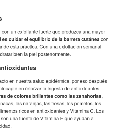
s
l con un exfoliante fuerte que produzca una mayor
l es cuidar el equilibrio de la barrera cutánea
con
ar de esta práctica. Con una exfoliación semanal
ratar bien la piel posteriormente.
antioxidantes
pacto en nuestra salud epidérmica, por eso después
incapié en reforzar la ingesta de antioxidantes.
ras de colores brillantes como las zanahorias,
inacas, las naranjas, las fresas, los pomelos, los
alimentos ricos en antioxidantes y Vitamina C. Los
es son una fuente de Vitamina E que ayudan a
cidad.