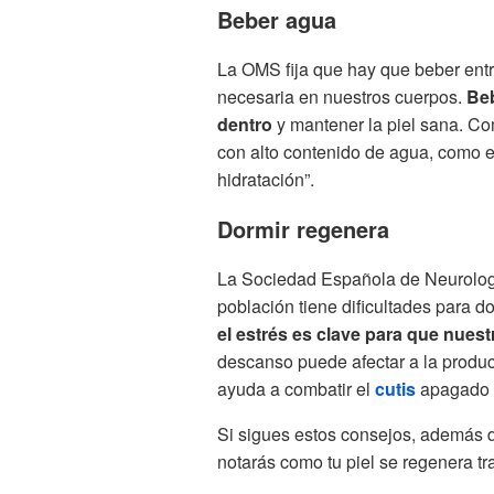
Beber agua
La OMS fija que hay que beber entre 
necesaria en nuestros cuerpos.
Beb
dentro
y mantener la piel sana. 
con alto contenido de agua, como el
hidratación”.
Dormir regenera
La Sociedad Española de Neurologí
población tiene dificultades para d
el estrés es clave para que nuestr
descanso puede afectar a la produ
ayuda a combatir el
cutis
apagado y
Si sigues estos consejos, además d
notarás como tu piel se regenera tr