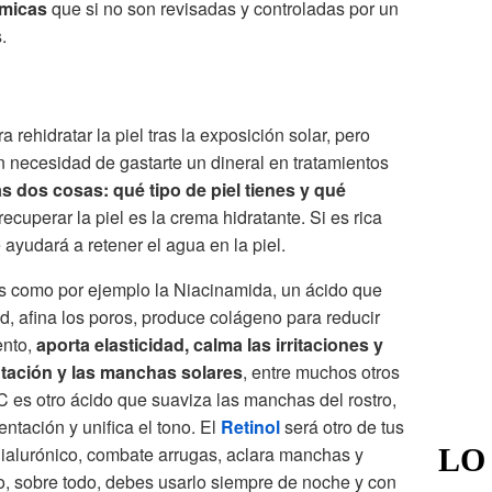
rmicas
que si no son revisadas y controladas por un
.
 rehidratar la piel tras la exposición solar, pero
 necesidad de gastarte un dineral en tratamientos
s dos cosas: qué tipo de piel tienes y qué
 recuperar la piel es la crema hidratante. Si es rica
 ayudará a retener el agua en la piel.
 como por ejemplo la Niacinamida, un ácido que
ad, afina los poros, produce colágeno para reducir
ento,
aporta elasticidad, calma las irritaciones y
ntación y las manchas solares
, entre muchos otros
C es otro ácido que suaviza las manchas del rostro,
ntación y unifica el tono. El
Retinol
será otro de tus
ialurónico, combate arrugas, aclara manchas y
LO
o, sobre todo, debes usarlo siempre de noche y con