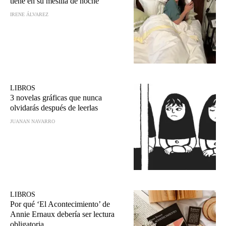
tiene en su mesilla de noche
IRENE ÁLVAREZ
LIBROS
3 novelas gráficas que nunca
olvidarás después de leerlas
JUANAN NAVARRO
LIBROS
Por qué ‘El Acontecimiento’ de
Annie Ernaux debería ser lectura
obligatoria