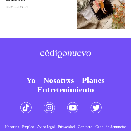
REDACCIÓN CN
Yo
Nosotrxs
Planes
Entretenimiento
Nosotros
Empleo
Aviso legal
Privacidad
Contacto
Canal de denuncias