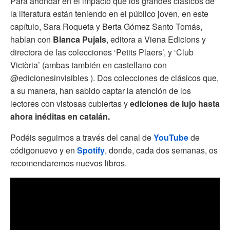
Para ahondar en el impacto que los grandes clásicos de
la literatura están teniendo en el público joven, en este
capítulo, Sara Roqueta y Berta Gómez Santo Tomás,
hablan con
Blanca Pujals
, editora a Viena Edicions y
directora de las colecciones ‘Petits Plaers’, y ‘Club
Victòria’ (ambas también en castellano con
@‌edicionesinvisibles ). Dos colecciones de clásicos que,
a su manera, han sabido captar la atención de los
lectores con vistosas cubiertas y
ediciones de lujo hasta
ahora inéditas en catalán.
Podéis seguirnos a través del canal de
YouTube
de
códigonuevo y en
Spotify
, donde, cada dos semanas, os
recomendaremos nuevos libros.