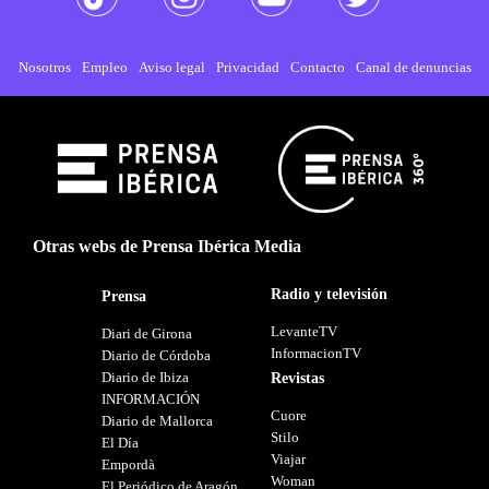
Nosotros
Empleo
Aviso legal
Privacidad
Contacto
Canal de denuncias
Otras webs de Prensa Ibérica Media
Radio y televisión
Prensa
LevanteTV
Diari de Girona
InformacionTV
Diario de Córdoba
Diario de Ibiza
Revistas
INFORMACIÓN
Cuore
Diario de Mallorca
Stilo
El Día
Viajar
Empordà
Woman
El Periódico de Aragón