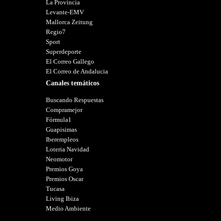
La Provincia
Levante-EMV
Mallorca Zeitung
Regio7
Sport
Superdeporte
El Correo Gallego
El Correo de Andalucia
Canales temáticos
Buscando Respuestas
Compramejor
Fórmula1
Guapisimas
Iberempleos
Loteria Navidad
Neomotor
Premios Goya
Premios Oscar
Tucasa
Living Ibiza
Medio Ambiente