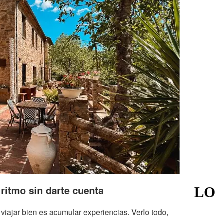
 ritmo sin darte cuenta
LO
iajar bien es acumular experiencias. Verlo todo,