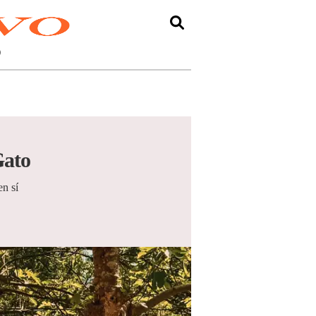
O
Gato
en sí