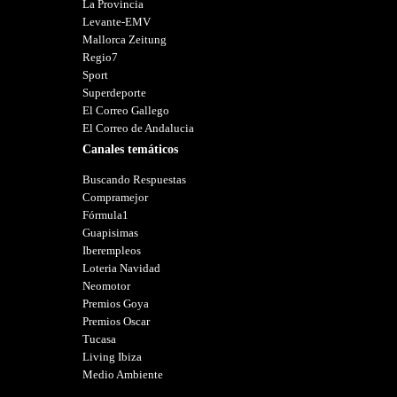
La Provincia
Levante-EMV
Mallorca Zeitung
Regio7
Sport
Superdeporte
El Correo Gallego
El Correo de Andalucia
Canales temáticos
Buscando Respuestas
Compramejor
Fórmula1
Guapisimas
Iberempleos
Loteria Navidad
Neomotor
Premios Goya
Premios Oscar
Tucasa
Living Ibiza
Medio Ambiente