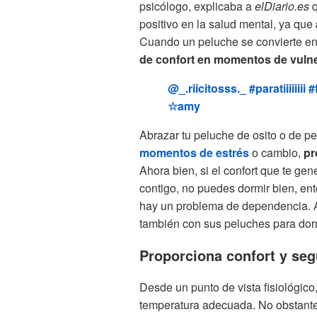
psicólogo, explicaba a
elDiario.es
q
positivo en la salud mental, ya que
Cuando un peluche se convierte en
de confort en momentos de vulne
@_.riicitosss._
#paratiiiiiiii
#
☆amy
Abrazar tu peluche de osito o de pe
momentos de estrés
o cambio,
pr
Ahora bien, si el confort que te gen
contigo, no puedes dormir bien, en
hay un problema de dependencia. A
también con sus peluches para dorm
Proporciona confort y se
Desde un punto de vista fisiológico
temperatura adecuada. No obstante,