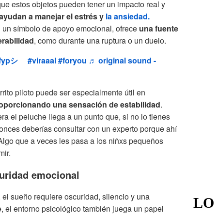
ue estos objetos pueden tener un impacto real y
ayudan a manejar el estrés y
la ansiedad.
 un símbolo de apoyo emocional, ofrece
una fuente
rabilidad
, como durante una ruptura o un duelo.
fypシ゚
#viraaal
#foryou
♬ original sound -
rrito piloto puede ser especialmente útil en
oporcionando una sensación de estabilidad
.
era el peluche llega a un punto que, si no lo tienes
tonces deberías consultar con un experto porque ahí
lgo que a veces les pasa a los niñxs pequeños
ir.
guridad emocional
, el sueño requiere oscuridad, silencio y una
LO
 el entorno psicológico también juega un papel