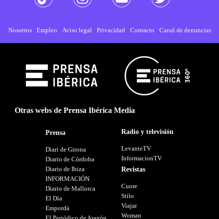
Nosotros
Empleo
Aviso legal
Privacidad
Contacto
Canal de denuncias
Otras webs de Prensa Ibérica Media
Radio y televisión
Prensa
LevanteTV
Diari de Girona
InformacionTV
Diario de Córdoba
Diario de Ibiza
Revistas
INFORMACIÓN
Cuore
Diario de Mallorca
Stilo
El Día
Viajar
Empordà
Woman
El Periódico de Aragón