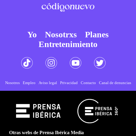
Yo
Nosotrxs
Planes
Entretenimiento
Nosotros
Empleo
Aviso legal
Privacidad
Contacto
Canal de denuncias
Otras webs de Prensa Ibérica Media