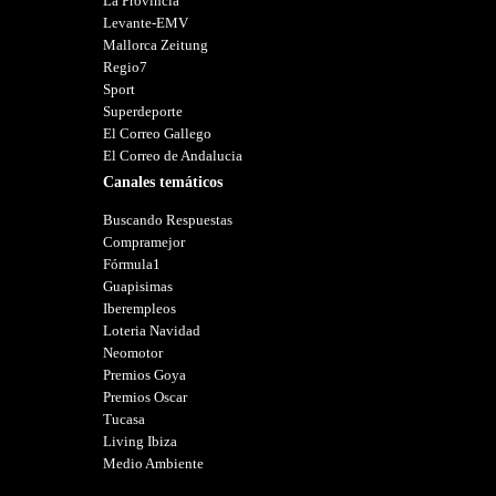
La Provincia
Levante-EMV
Mallorca Zeitung
Regio7
Sport
Superdeporte
El Correo Gallego
El Correo de Andalucia
Canales temáticos
Buscando Respuestas
Compramejor
Fórmula1
Guapisimas
Iberempleos
Loteria Navidad
Neomotor
Premios Goya
Premios Oscar
Tucasa
Living Ibiza
Medio Ambiente