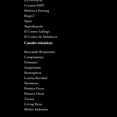
La Provincia
Levante-EMV
Mallorca Zeitung
Regio7
Sport
Superdeporte
El Correo Gallego
El Correo de Andalucia
Canales temáticos
Buscando Respuestas
Compramejor
Fórmula1
Guapisimas
Iberempleos
Loteria Navidad
Neomotor
Premios Goya
Premios Oscar
Tucasa
Living Ibiza
Medio Ambiente