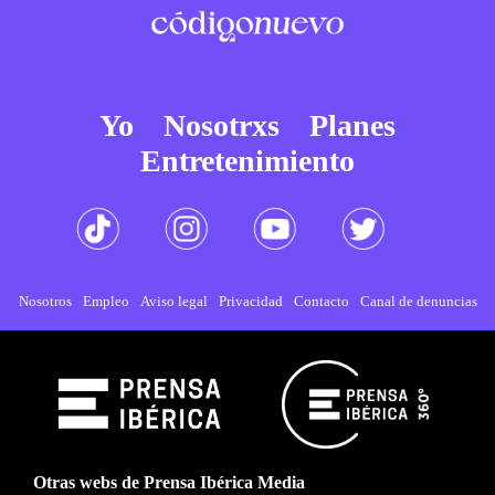
Yo
Nosotrxs
Planes
Entretenimiento
Nosotros
Empleo
Aviso legal
Privacidad
Contacto
Canal de denuncias
Otras webs de Prensa Ibérica Media