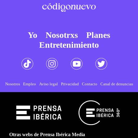
Yo
Nosotrxs
Planes
Entretenimiento
Nosotros
Empleo
Aviso legal
Privacidad
Contacto
Canal de denuncias
Otras webs de Prensa Ibérica Media