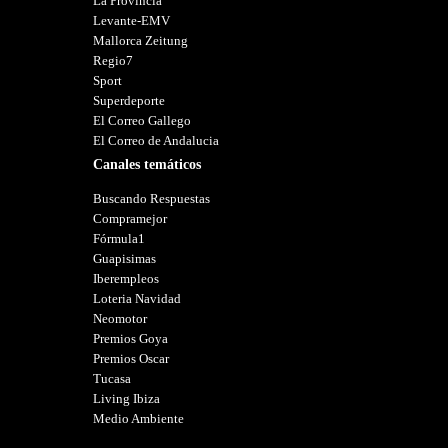
La Provincia
Levante-EMV
Mallorca Zeitung
Regio7
Sport
Superdeporte
El Correo Gallego
El Correo de Andalucia
Canales temáticos
Buscando Respuestas
Compramejor
Fórmula1
Guapisimas
Iberempleos
Loteria Navidad
Neomotor
Premios Goya
Premios Oscar
Tucasa
Living Ibiza
Medio Ambiente