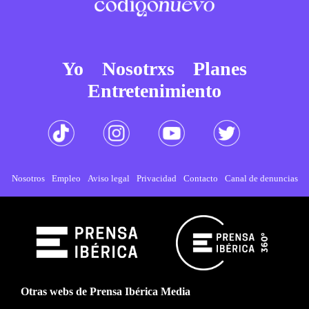
Yo
Nosotrxs
Planes
Entretenimiento
Nosotros
Empleo
Aviso legal
Privacidad
Contacto
Canal de denuncias
Otras webs de Prensa Ibérica Media