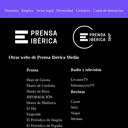
Nosotros
Empleo
Aviso legal
Privacidad
Contacto
Canal de denuncias
Otras webs de Prensa Ibérica Media
Radio y televisión
Prensa
LevanteTV
Diari de Girona
InformacionTV
Diario de Córdoba
Diario de Ibiza
Revistas
INFORMACIÓN
Cuore
Diario de Mallorca
Stilo
El Día
Viajar
Empordà
Woman
El Periódico de Aragón
El Periódico de España