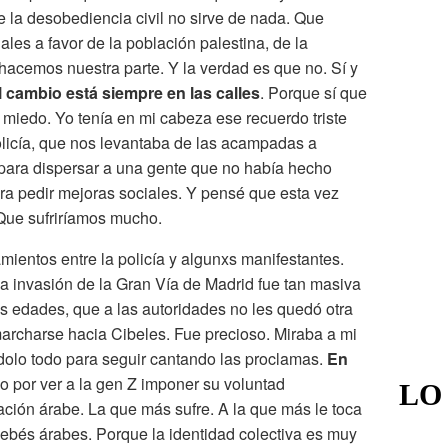
 la desobediencia civil no sirve de nada. Que
les a favor de la población palestina, de la
acemos nuestra parte. Y la verdad es que no. Sí y
l cambio está siempre en las calles
. Porque sí que
 miedo. Yo tenía en mi cabeza ese recuerdo triste
licía, que nos levantaba de las acampadas a
para dispersar a una gente que no había hecho
a pedir mejoras sociales. Y pensé que esta vez
Que sufriríamos mucho.
mientos entre la policía y algunxs manifestantes.
 invasión de la Gran Vía de Madrid fue tan masiva
as edades, que a las autoridades no les quedó otra
marcharse hacia Cibeles. Fue precioso. Miraba a mi
dolo todo para seguir cantando las proclamas.
En
lo por ver a la gen Z imponer su voluntad
LO
ción árabe. La que más sufre. A la que más le toca
bebés árabes. Porque la identidad colectiva es muy