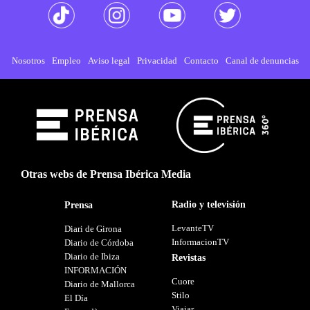
Nosotros
Empleo
Aviso legal
Privacidad
Contacto
Canal de denuncias
Otras webs de Prensa Ibérica Media
Radio y televisión
Prensa
LevanteTV
Diari de Girona
InformacionTV
Diario de Córdoba
Diario de Ibiza
Revistas
INFORMACIÓN
Cuore
Diario de Mallorca
Stilo
El Día
Viajar