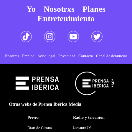
Yo
Nosotrxs
Planes
Entretenimiento
Nosotros
Empleo
Aviso legal
Privacidad
Contacto
Canal de denuncias
Otras webs de Prensa Ibérica Media
Radio y televisión
Prensa
LevanteTV
Diari de Girona