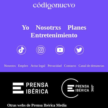
Yo
Nosotrxs
Planes
Entretenimiento
Nosotros
Empleo
Aviso legal
Privacidad
Contacto
Canal de denuncias
Otras webs de Prensa Ibérica Media