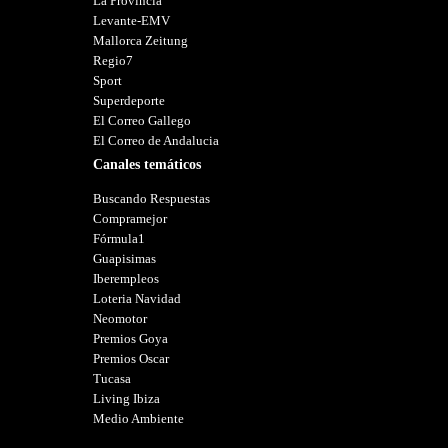
La Provincia
Levante-EMV
Mallorca Zeitung
Regio7
Sport
Superdeporte
El Correo Gallego
El Correo de Andalucia
Canales temáticos
Buscando Respuestas
Compramejor
Fórmula1
Guapisimas
Iberempleos
Loteria Navidad
Neomotor
Premios Goya
Premios Oscar
Tucasa
Living Ibiza
Medio Ambiente