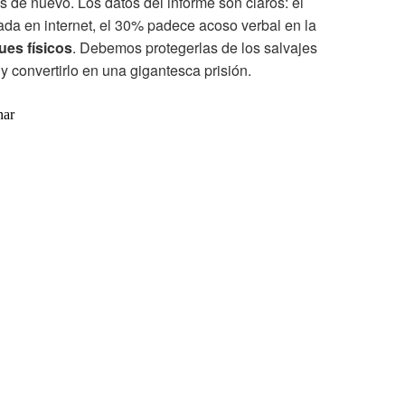
as de nuevo. Los datos del informe son claros: el
da en internet, el 30% padece acoso verbal en la
ues físicos
. Debemos protegerlas de los salvajes
 convertirlo en una gigantesca prisión.
nar