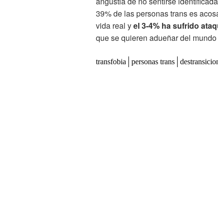
angustia de no sentirse identificad
39% de las personas trans es acosa
vida real y
el 3-4% ha sufrido ataq
que se quieren adueñar del mundo y
transfobia
personas trans
destransicio