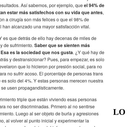
 resultados. Así sabemos, por ejemplo, que
el 94% de
tan estar más satisfechos con su vida que antes
,
n a cirugía son más felices o que el 98% de
l han alcanzado una mayor satisfacción vital.
Y es que detrás de ello hay decenas de miles de
y de sufrimiento.
Saber que se sienten más
. Esa es la sociedad que nos gusta
. ¿Y qué hay de
trás y destransicionar? Pues, para empezar, es solo
evelaron que lo hicieron por presión social, para no
para no sufrir acoso. El porcentaje de personas trans
e es solo del 4%. Y estas personas merecen nuestra
o se usen propagandísticamente.
rimiento triple que están viviendo esas personas
ara no ser discriminadas. Primero al no sentirse
LO
miento. Luego al ser objeto de burla y agresiones
, al volver al punto inicial y experimentar la