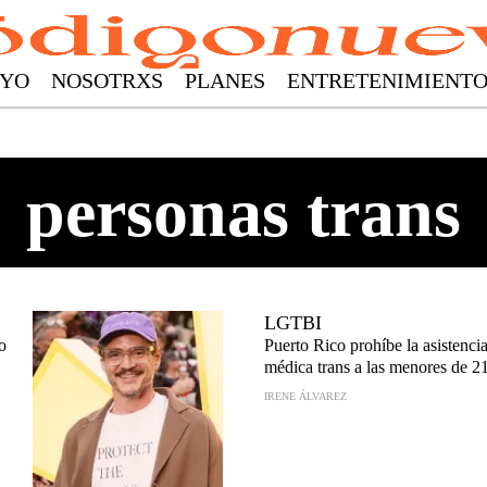
YO
NOSOTRXS
PLANES
ENTRETENIMIENT
personas trans
LGTBI
o
Puerto Rico prohíbe la asistenci
médica trans a las menores de 2
IRENE ÁLVAREZ