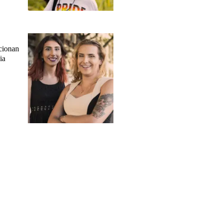
icionan
ia