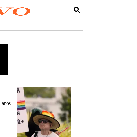
O
a
1 años