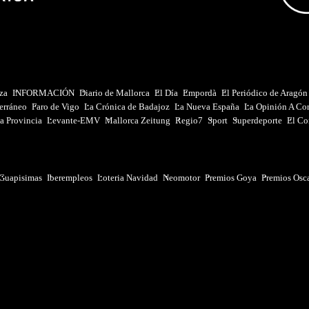
iza
INFORMACIÓN
Diario de Mallorca
El Día
Empordà
El Periódico de Aragón
erráneo
Faro de Vigo
La Crónica de Badajoz
La Nueva España
La Opinión A Co
a Provincia
Levante-EMV
Mallorca Zeitung
Regio7
Sport
Superdeporte
El Co
Guapisimas
Iberempleos
Loteria Navidad
Neomotor
Premios Goya
Premios Osc