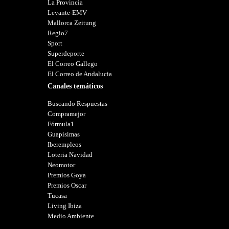
La Provincia
Levante-EMV
Mallorca Zeitung
Regio7
Sport
Superdeporte
El Correo Gallego
El Correo de Andalucia
Canales temáticos
Buscando Respuestas
Compramejor
Fórmula1
Guapisimas
Iberempleos
Loteria Navidad
Neomotor
Premios Goya
Premios Oscar
Tucasa
Living Ibiza
Medio Ambiente