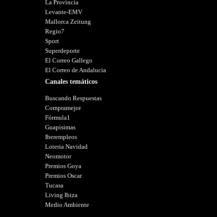
La Provincia
Levante-EMV
Mallorca Zeitung
Regio7
Sport
Superdeporte
El Correo Gallego
El Correo de Andalucia
Canales temáticos
Buscando Respuestas
Compramejor
Fórmula1
Guapisimas
Iberempleos
Loteria Navidad
Neomotor
Premios Goya
Premios Oscar
Tucasa
Living Ibiza
Medio Ambiente