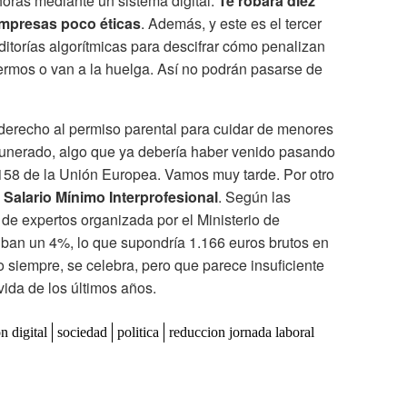
horas mediante un sistema digital.
Te robará diez
empresas poco éticas
. Además, y este es el tercer
itorías algorítmicas para descifrar cómo penalizan
ermos o van a la huelga. Así no podrán pasarse de
derecho al permiso parental para cuidar de menores
unerado, algo que ya debería haber venido pasando
158 de la Unión Europea. Vamos muy tarde. Por otro
 Salario Mínimo Interprofesional
. Según las
de expertos organizada por el Ministerio de
uban un 4%, lo que supondría 1.166 euros brutos en
siempre, se celebra, pero que parece insuficiente
vida de los últimos años.
n digital
sociedad
politica
reduccion jornada laboral