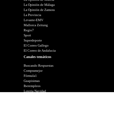
La Opinión de Málaga
La Opinión de Zamora
La Provincia
Levante-EMV
Mallorca Zeitung
Regio7
Sport
Superdeporte
El Correo Gallego
El Correo de Andalucia
Canales temáticos
Buscando Respuestas
Compramejor
Fórmula1
Guapisimas
Iberempleos
Loteria Navidad
Neomotor
Premios Goya
Premios Oscar
Tucasa