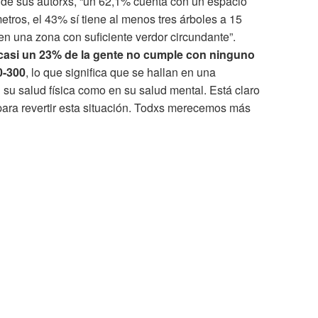
 de sus autorxs, “un 62,1% cuenta con un espacio
tros, el 43% sí tiene al menos tres árboles a 15
en una zona con suficiente verdor circundante”.
casi un 23% de la gente no cumple con ninguno
0-300
, lo que significa que se hallan en una
n su salud física como en su salud mental. Está claro
 para revertir esta situación. Todxs merecemos más