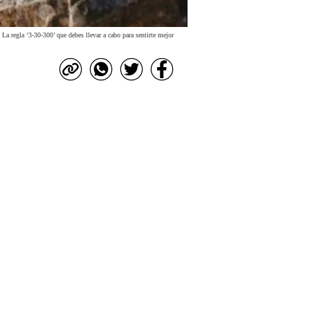
La regla ‘3-30-300’ que debes llevar a cabo para sentirte mejor