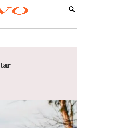
O
star