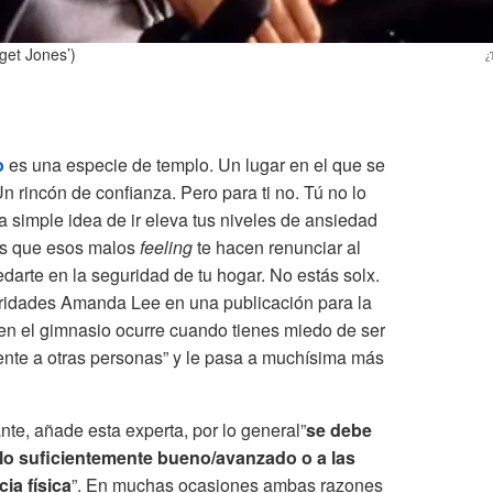
dget Jones’)
¿
o
es una especie de templo. Un lugar en el que se
rincón de confianza. Pero para ti no. Tú no lo
 simple idea de ir eleva tus niveles de ansiedad
ías que esos malos
feeling
te hacen renunciar al
darte en la seguridad de tu hogar. No estás solx.
ridades Amanda Lee en una publicación para la
 en el gimnasio ocurre cuando tienes miedo de ser
rente a otras personas” y le pasa a muchísima más
te, añade esta experta, por lo general”
se debe
 lo suficientemente bueno/avanzado o a las
ia física
”. En muchas ocasiones ambas razones