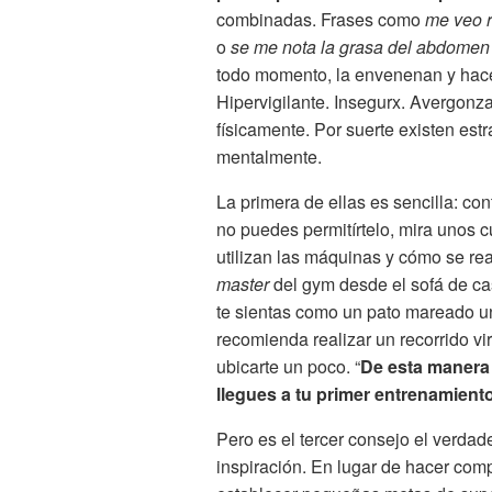
combinadas. Frases como
me veo r
o
se me nota la grasa del abdomen a
todo momento, la envenenan y hacen
Hipervigilante. Insegurx. Avergonz
físicamente. Por suerte existen estr
mentalmente.
La primera de ellas es sencilla: con
no puedes permitírtelo, mira unos 
utilizan las máquinas y cómo se real
master
del gym desde el sofá de ca
te sientas como un pato mareado una
recomienda realizar un recorrido vir
ubicarte un poco. “
De esta manera
llegues a tu primer entrenamient
Pero es el tercer consejo el verda
inspiración. En lugar de hacer com