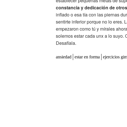
establecer pequeñas metas de sup
constancia y dedicación de otro
inflado o esa tía con las piernas d
sentirte inferior porque no lo eres.
empezaron como tú y mírales ahor
solemos estar cada unx a lo suyo. Q
Desafíala.
ansiedad
estar en forma
ejercicios gi