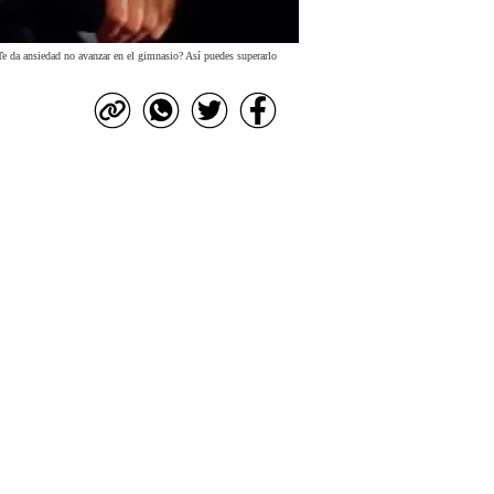
Te da ansiedad no avanzar en el gimnasio? Así puedes superarlo