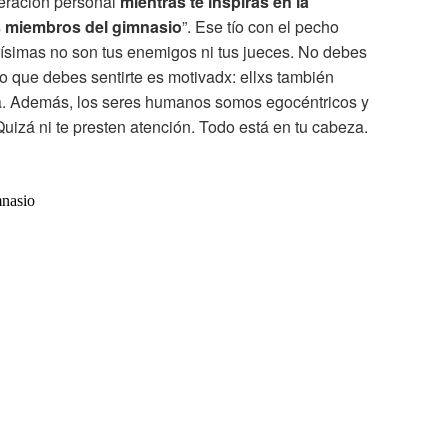
eración personal
mientras te inspiras en la
s miembros del gimnasio
”. Ese tío con el pecho
urísimas no son tus enemigos ni tus jueces. No debes
 Lo que debes sentirte es motivadx: ellxs también
a. Además, los seres humanos somos egocéntricos y
uizá ni te presten atención. Todo está en tu cabeza.
mnasio