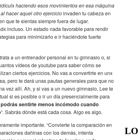
idículx haciendo esos movimientos en esa máquina
l hacer aquel otro ejercicio
invaden tu cabeza en
 que te sientas siempre fuera de lugar.
adx incluso. Un estado nada favorable para rendir
ategias para minimizarlo e ir haciéndote fuerte
trata a un entrenador personal en tu gimnasio o, si
cuantos vídeos de youtube para saber cómo se
izan ciertos ejercicios. No vas a convertirte en unx
sa, pero te dará unas pautas generales para que no
 vez allí. Ah, y si vas a un nuevo gimnasio, Lee te
tual si es posible o ir un día presencialmente para
 podrás sentirte menos incómodo cuando
o
”. Sabrás dónde está cada cosa. Algo es algo.
deramente importante. “Convierte la comparación en
LO
paraciones dañinas con los demás, intenta