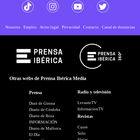
Nosotros
Empleo
Aviso legal
Privacidad
Contacto
Canal de denuncias
Otras webs de Prensa Ibérica Media
Radio y televisión
Prensa
LevanteTV
Diari de Girona
InformacionTV
Diario de Córdoba
Diario de Ibiza
Revistas
INFORMACIÓN
Cuore
Diario de Mallorca
Stilo
El Día
Viajar