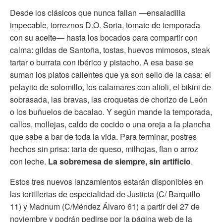
Desde los clásicos que nunca fallan —ensaladilla
impecable, torreznos D.O. Soria, tomate de temporada
con su aceite— hasta los bocados para compartir con
calma: gildas de Santoña, tostas, huevos mimosos, steak
tartar o burrata con ibérico y pistacho. A esa base se
suman los platos calientes que ya son sello de la casa: el
pelayito de solomillo, los calamares con alioli, el bikini de
sobrasada, las bravas, las croquetas de chorizo de León
o los buñuelos de bacalao. Y según mande la temporada,
callos, mollejas, caldo de cocido o una oreja a la plancha
que sabe a bar de toda la vida. Para terminar, postres
hechos sin prisa: tarta de queso, milhojas, flan o arroz
con leche.
La sobremesa de siempre, sin artificio
.
Estos tres nuevos lanzamientos estarán disponibles en
las tortillerias de especialidad de Justicia (C/ Barquillo
11) y Madnum (C/Méndez Álvaro 61) a partir del 27 de
noviembre y podrán pedirse por la página web de la