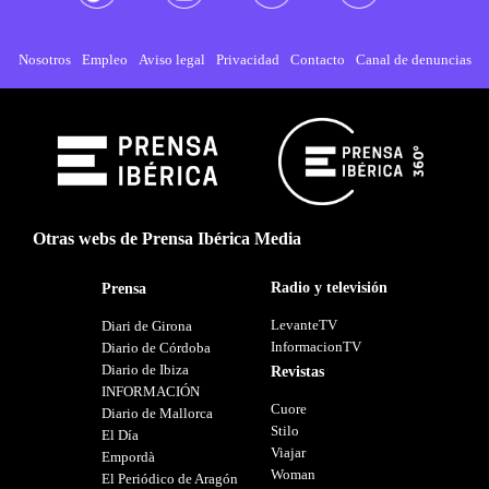
Nosotros
Empleo
Aviso legal
Privacidad
Contacto
Canal de denuncias
Otras webs de Prensa Ibérica Media
Radio y televisión
Prensa
LevanteTV
Diari de Girona
InformacionTV
Diario de Córdoba
Diario de Ibiza
Revistas
INFORMACIÓN
Cuore
Diario de Mallorca
Stilo
El Día
Viajar
Empordà
Woman
El Periódico de Aragón