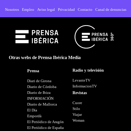
Nosotros
Empleo
Aviso legal
Privacidad
Contacto
Canal de denuncias
Otras webs de Prensa Ibérica Media
Radio y televisión
Prensa
LevanteTV
Diari de Girona
InformacionTV
Diario de Córdoba
Diario de Ibiza
Revistas
INFORMACIÓN
Cuore
Diario de Mallorca
Stilo
El Día
Viajar
Empordà
Woman
El Periódico de Aragón
El Periódico de España