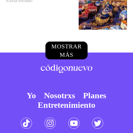
JUANAN NAVARRO
MOSTRAR
MÁS
Yo
Nosotrxs
Planes
Entretenimiento