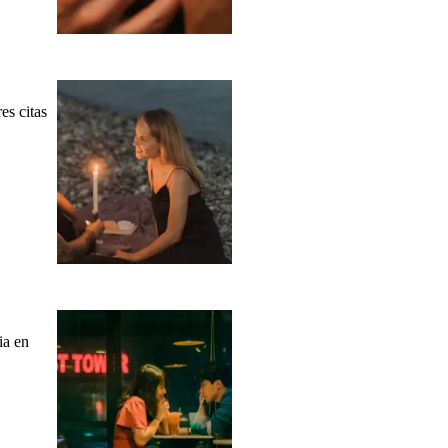
es citas
ia en