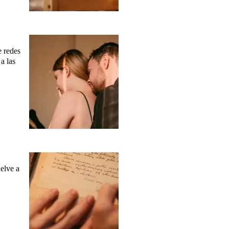
e redes
a las
uelve a