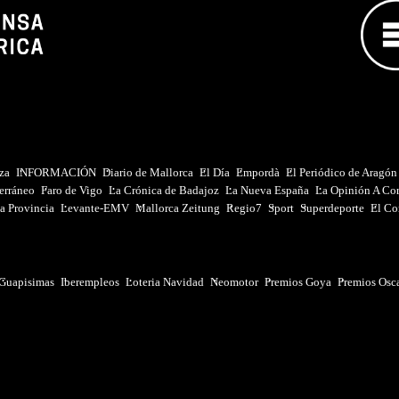
iza
INFORMACIÓN
Diario de Mallorca
El Día
Empordà
El Periódico de Aragón
erráneo
Faro de Vigo
La Crónica de Badajoz
La Nueva España
La Opinión A Co
a Provincia
Levante-EMV
Mallorca Zeitung
Regio7
Sport
Superdeporte
El Co
Guapisimas
Iberempleos
Loteria Navidad
Neomotor
Premios Goya
Premios Osc