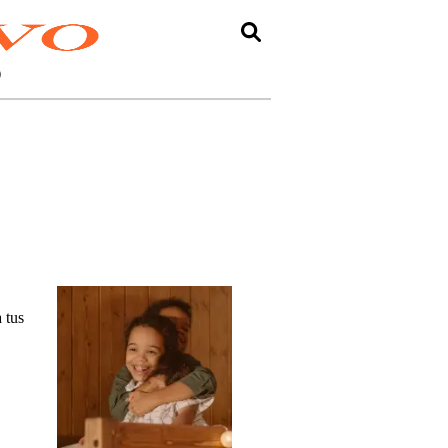
O
 tus