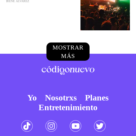
IRENE ÁLVAREZ
MOSTRAR
MÁS
Yo
Nosotrxs
Planes
Entretenimiento