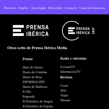
Nosotros
Empleo
Aviso legal
Privacidad
Contacto
Canal de denuncias
Otras webs de Prensa Ibérica Media
Radio y televisión
Prensa
LevanteTV
Diari de Girona
InformacionTV
Diario de Córdoba
Diario de Ibiza
Revistas
INFORMACIÓN
Cuore
Diario de Mallorca
Stilo
El Día
Viajar
Empordà
Woman
El Periódico de Aragón
El Periódico de España