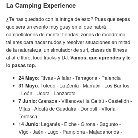
La Camping Experience
¿Te has quedado con la intriga de esto? Pues que sepas
que será un evento muy guay en el que habrá
competiciones de montar tiendas, zonas de rocódromo,
talleres para hacer nudos y resolver situaciones en mitad
de la naturaleza, un simulador de surf, clases de fitness
al aire libre, food trucks y DJ.
Vamos, que aprendes y te
lo pasas top.
24 Mayo
: Rivas - Alfafar - Tarragona - Palencia
31 Mayo
: Toledo - La Zenia - Marratxí - Los Barrios
- León - Usera - Lanzarote
7 Junio
: Granada - Villanova i la Geltrú - Castellón -
Mijas - Alcalá de Guadaira - Donosti - Vitoria -
Terrassa
14 Junio
: Leganés - Elche - Girona - Sagunto -
Vigo - Jaén - Lugo - Pamplona - Majadahonda -