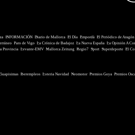
iza
INFORMACIÓN
Diario de Mallorca
El Día
Empordà
El Periódico de Aragón
erráneo
Faro de Vigo
La Crónica de Badajoz
La Nueva España
La Opinión A Co
a Provincia
Levante-EMV
Mallorca Zeitung
Regio7
Sport
Superdeporte
El Co
Guapisimas
Iberempleos
Loteria Navidad
Neomotor
Premios Goya
Premios Osc