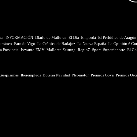
iza
INFORMACIÓN
Diario de Mallorca
El Día
Empordà
El Periódico de Aragón
erráneo
Faro de Vigo
La Crónica de Badajoz
La Nueva España
La Opinión A Co
a Provincia
Levante-EMV
Mallorca Zeitung
Regio7
Sport
Superdeporte
El Co
Guapisimas
Iberempleos
Loteria Navidad
Neomotor
Premios Goya
Premios Osc