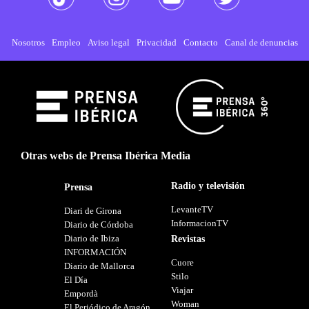
Nosotros
Empleo
Aviso legal
Privacidad
Contacto
Canal de denuncias
Otras webs de Prensa Ibérica Media
Radio y televisión
Prensa
LevanteTV
Diari de Girona
InformacionTV
Diario de Córdoba
Diario de Ibiza
Revistas
INFORMACIÓN
Cuore
Diario de Mallorca
Stilo
El Día
Viajar
Empordà
Woman
El Periódico de Aragón