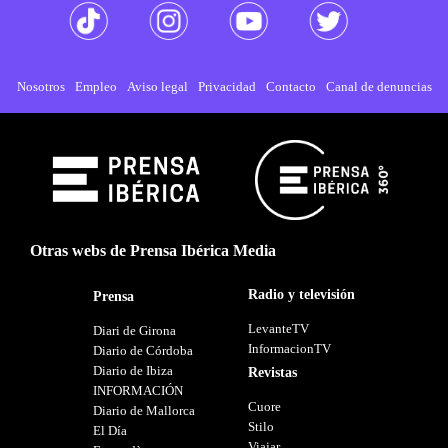
Nosotros
Empleo
Aviso legal
Privacidad
Contacto
Canal de denuncias
Otras webs de Prensa Ibérica Media
Radio y televisión
Prensa
LevanteTV
Diari de Girona
InformacionTV
Diario de Córdoba
Diario de Ibiza
Revistas
INFORMACIÓN
Cuore
Diario de Mallorca
Stilo
El Día
Viajar